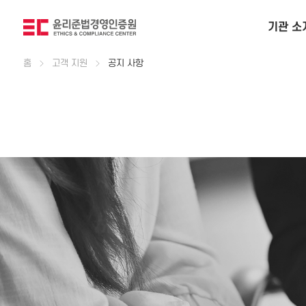
기관 소
홈
고객 지원
공지 사항
인사말
공평성 선언
조직 현황
경영 이념
오시는 길
고객사