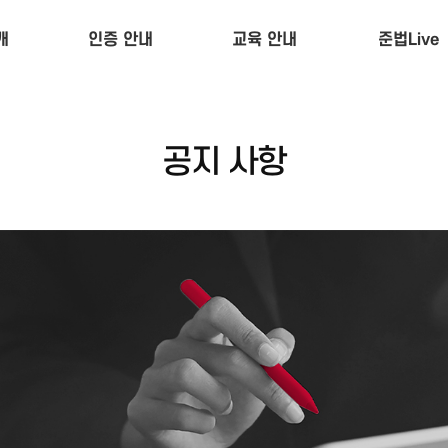
개
인증 안내
교육 안내
준법Live
인증 절차
교육 절차
뉴스
인증 품목
교육 과정
지원사업
공지 사항
인증 마크
교육 일정
정책서비스
인증 조회
입법정보