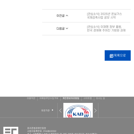
[관심소식] 2025년 온실가스
이전글
국제감축사업 공모 시작
[관심소식] 이재명 정부 출범,
다음글
한국 경제에 주어진 기회와 과제
목록으로
이용약관
이메일무단수집거부
개인정보처리방침
사이트맵
오시는 길
유관기관
윤리준법경영인증원
사업자등록번호. 314-88-02322